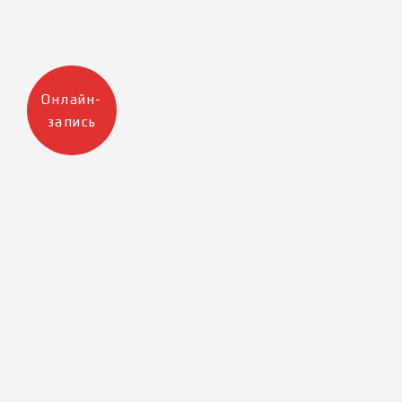
Онлайн-
запись
Москва
Санкт-Петербург
+7 905 223 12 47
+7 812 983 32 98