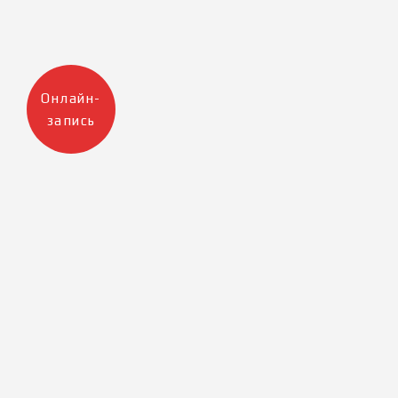
Онлайн-
запись
Москва
Санкт-Петербург
+7 905 223 12 47
+7 812 983 32 98