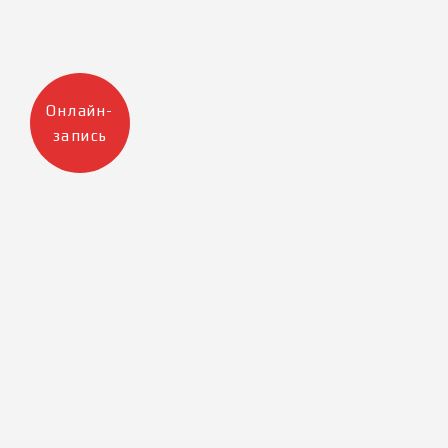
Онлайн-
запись
Москва
Санкт-Петербург
+7 905 223 12 47
+7 812 983 32 98