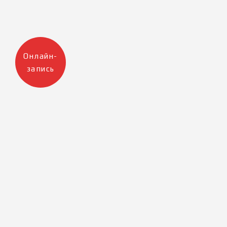
Онлайн-
запись
Москва
Санкт-Петербург
+7 905 223 12 47
+7 812 983 32 98