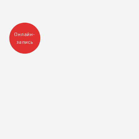
Онлайн-
запись
Москва
Санкт-Петербург
+7 905 223 12 47
+7 812 983 32 98