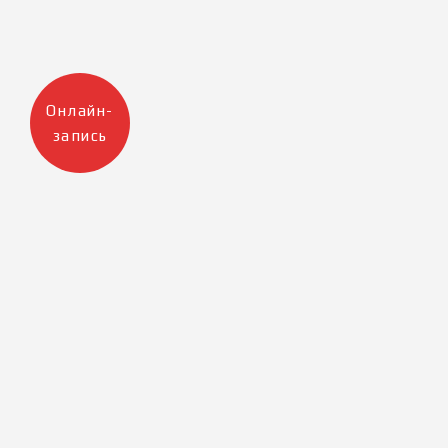
Онлайн-
запись
Москва
Санкт-Петербург
+7 905 223 12 47
+7 812 983 32 98