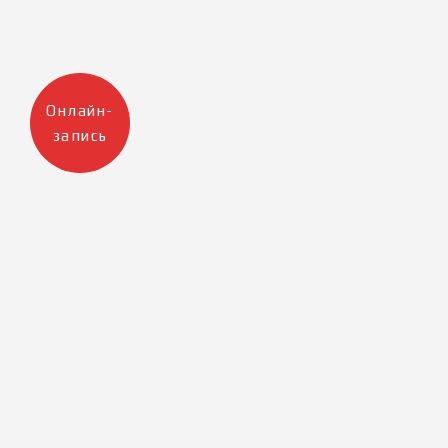
Онлайн-
запись
Москва
Санкт-Петербург
+7 905 223 12 47
+7 812 983 32 98