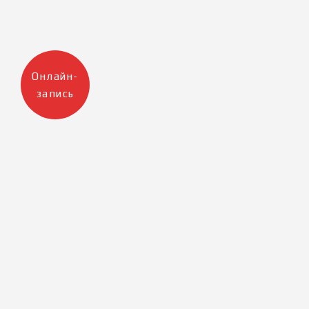
Онлайн-
запись
Москва
Санкт-Петербург
+7 905 223 12 47
+7 812 983 32 98