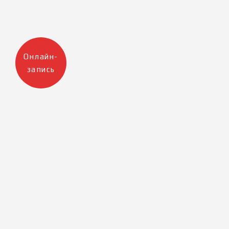
Онлайн-
запись
Москва
Санкт-Петербург
+7 905 223 12 47
+7 812 983 32 98