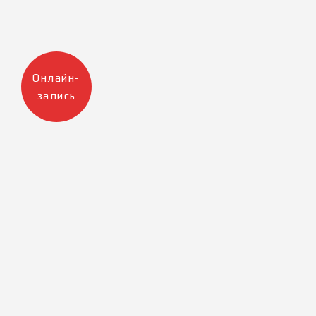
Онлайн-
запись
Москва
Санкт-Петербург
+7 905 223 12 47
+7 812 983 32 98