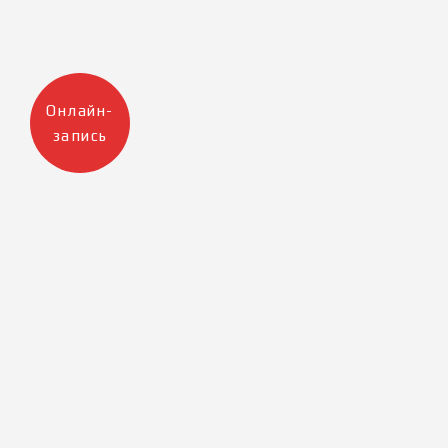
Онлайн-
запись
Москва
Санкт-Петербург
+7 905 223 12 47
+7 812 983 32 98