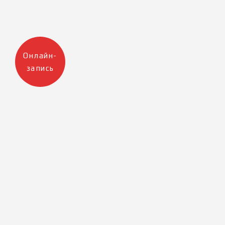
Онлайн-
запись
Москва
Санкт-Петербург
+7 905 223 12 47
+7 812 983 32 98