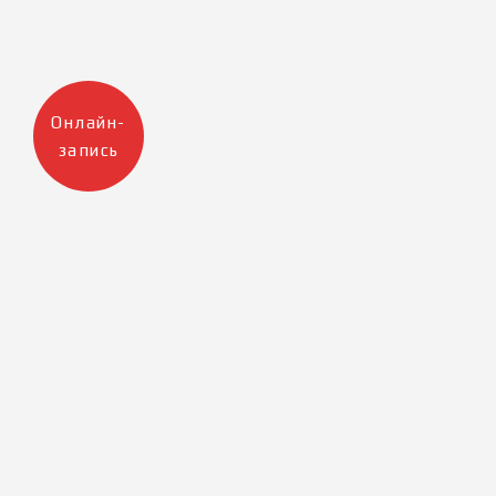
Онлайн-
запись
Москва
Санкт-Петербург
+7 905 223 12 47
+7 812 983 32 98