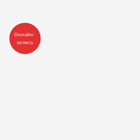
Онлайн-
запись
Москва
Санкт-Петербург
+7 905 223 12 47
+7 812 983 32 98