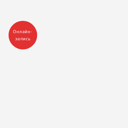
Онлайн-
запись
Москва
Санкт-Петербург
+7 905 223 12 47
+7 812 983 32 98